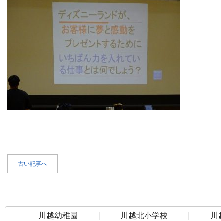
古い記事へ
川越幼稚園
｜
川越北小学校
｜
川