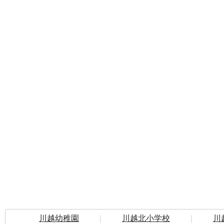
川越幼稚園
｜
川越北小学校
｜
川