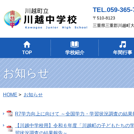
TEL.059-365-
〒510-8123
三重県三重郡川越町大
TOP
学校紹介
年間行事
お知らせ
HOME
>
お知らせ
R7学力向上に向けて ～全国学力・学習状況調査の結果
【川越中学校用】令和６年度「川越町の子どもたちの
習状況調査の結果報告～