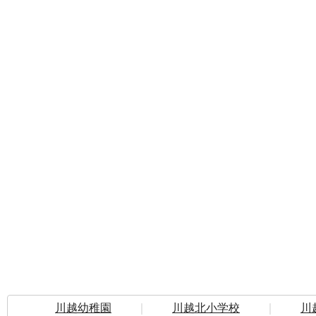
川越幼稚園
｜
川越北小学校
｜
川