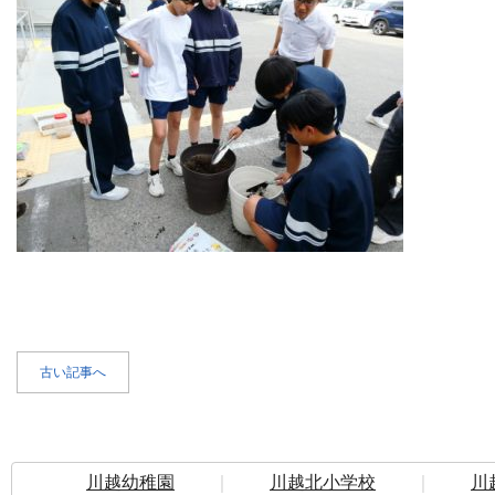
古い記事へ
川越幼稚園
｜
川越北小学校
｜
川