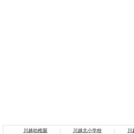
川越幼稚園
｜
川越北小学校
｜
川