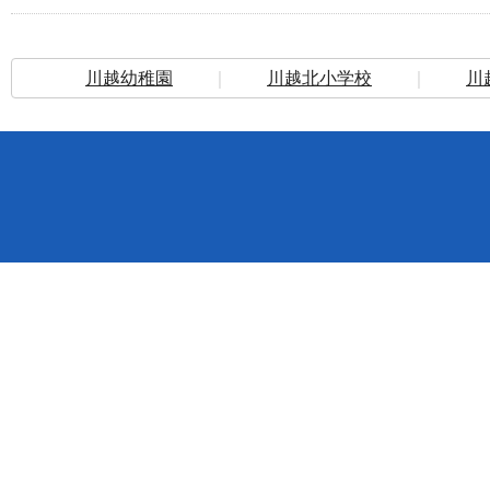
川越幼稚園
｜
川越北小学校
｜
川