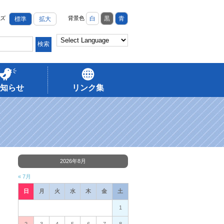
ズ
背景色
白
黒
青
標準
拡大
知らせ
リンク集
2026年8月
« 7月
日
月
火
水
木
金
土
1