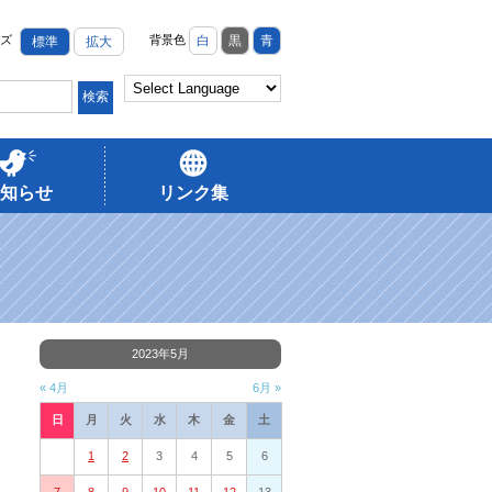
ズ
背景色
白
黒
青
標準
拡大
知らせ
リンク集
2023年5月
« 4月
6月 »
日
月
火
水
木
金
土
1
2
3
4
5
6