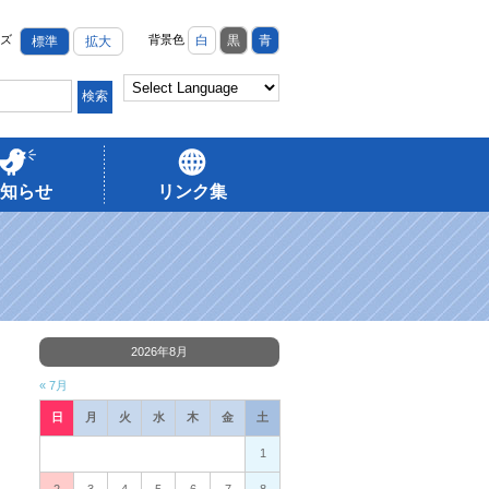
ズ
背景色
白
黒
青
標準
拡大
知らせ
リンク集
2026年8月
« 7月
日
月
火
水
木
金
土
1