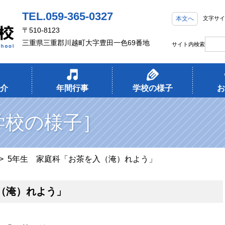
TEL.059-365-0327
本文へ
文字サイ
〒510-8123
三重県三重郡川越町大字豊田一色69番地
サイト内検索
介
年間行事
学校の様子
お
学校の様子］
> 5年生 家庭科「お茶を入（淹）れよう」
（淹）れよう」