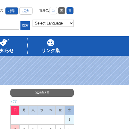
ズ
背景色
白
黒
青
標準
拡大
知らせ
リンク集
2026年8月
« 7月
日
月
火
水
木
金
土
1