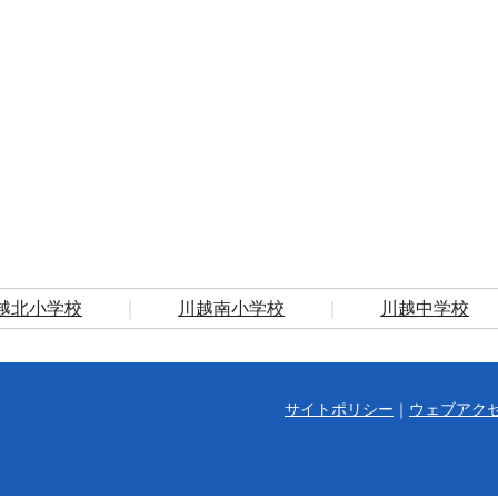
越北小学校
｜
川越南小学校
｜
川越中学校
サイトポリシー
｜
ウェブアク