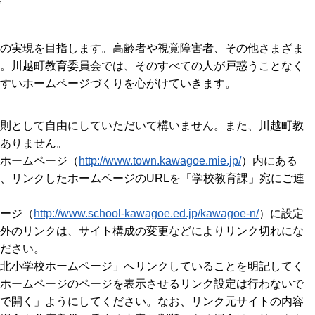
の実現を目指します。高齢者や視覚障害者、その他さまざま
。川越町教育委員会では、そのすべての人が戸惑うことなく
すいホームページづくりを心がけていきます。
則として自由にしていただいて構いません。また、川越町教
ありません。
ホームページ（
http://www.town.kawagoe.mie.jp/
）内にある
、リンクしたホームページのURLを「学校教育課」宛にご連
ージ（
http://www.school-kawagoe.ed.jp/kawagoe-n/
）に設定
外のリンクは、サイト構成の変更などによりリンク切れにな
ださい。
北小学校ホームページ」へリンクしていることを明記してく
ホームページのページを表示させるリンク設定は行わないで
で開く」ようにしてください。なお、リンク元サイトの内容