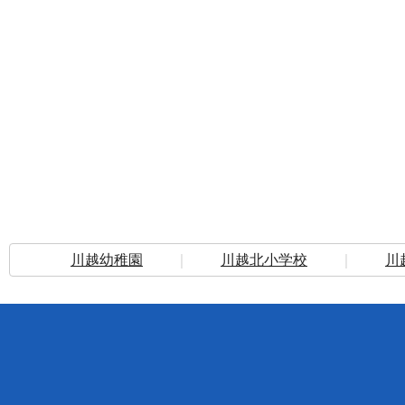
川越幼稚園
｜
川越北小学校
｜
川