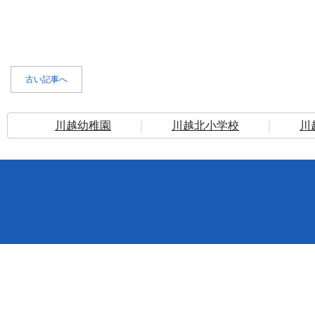
古い記事へ
川越幼稚園
｜
川越北小学校
｜
川