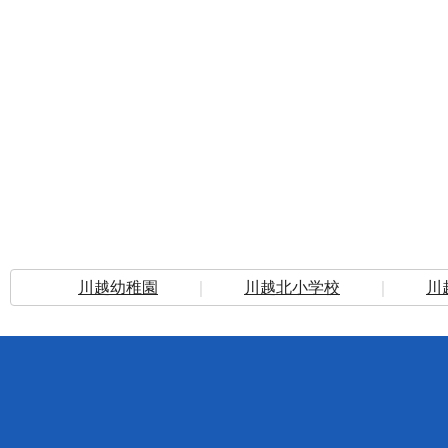
川越幼稚園
｜
川越北小学校
｜
川