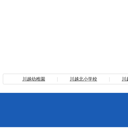
川越幼稚園
｜
川越北小学校
｜
川