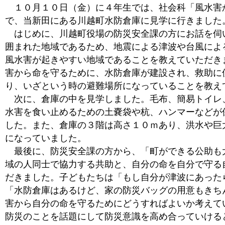
１０月１０日（金）に４年生では、社会科「風水害
で、当新田にある川越町水防倉庫に見学に行きました
はじめに、川越町役場の防災安全課の方にお話を伺
囲まれた地域であるため、地震による津波や台風によ
風水害が起きやすい地域であることを教えていただき
害から命を守るために、水防倉庫が建設され、救助に
り、いざという時の避難場所になっていることを教え
次に、倉庫の中を見学しました。毛布、簡易トイレ
水害を食い止めるための土嚢袋や杭、ハンマーなどが
した。また、倉庫の３階は高さ１０ｍあり、洪水や巨
になっていました。
最後に、防災安全課の方から、「町ができる公助も
域の人同士で協力する共助と、自分の命を自分で守る
だきました。子どもたちは「もし自分が津波にあった
「水防倉庫はあるけど、家の防災バッグの用意もきち
害から自分の命を守るためにどうすればよいか考えて
防災のことを話題にして防災意識を高め合っていける