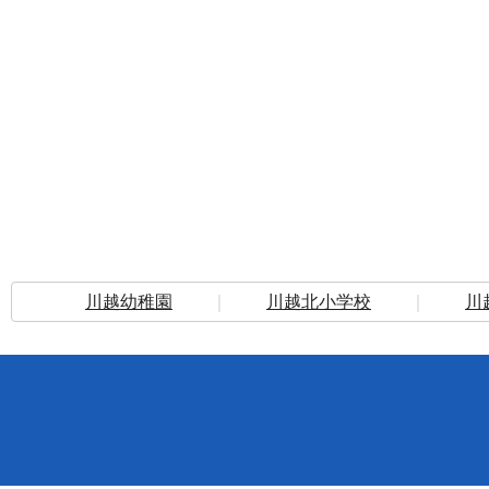
川越幼稚園
｜
川越北小学校
｜
川