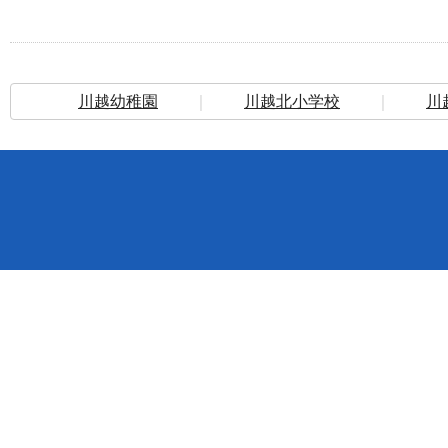
川越幼稚園
｜
川越北小学校
｜
川