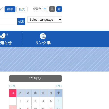
ズ
背景色
白
黒
青
標準
拡大
知らせ
リンク集
2019年4月
« 3月
5月 »
日
月
火
水
木
金
土
1
2
3
4
5
6