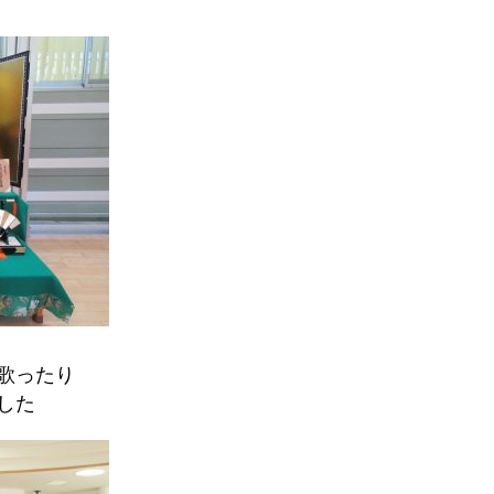
を歌ったり
した