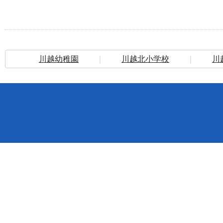
川越幼稚園
｜
川越北小学校
｜
川