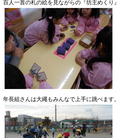
百人一首の札の絵を見ながらの『坊主めくり』
年長組さんは大繩もみんなで上手に跳べます。