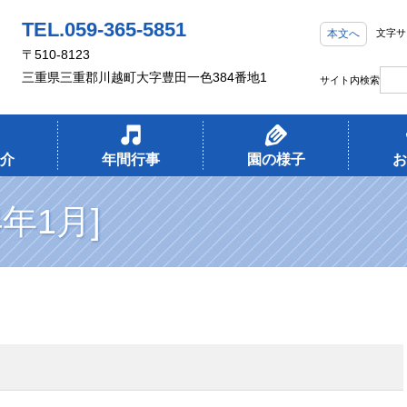
TEL.059-365-5851
本文へ
文字サ
〒510-8123
三重県三重郡川越町大字豊田一色384番地1
サイト内検索
介
年間行事
園の様子
お
4年1月]