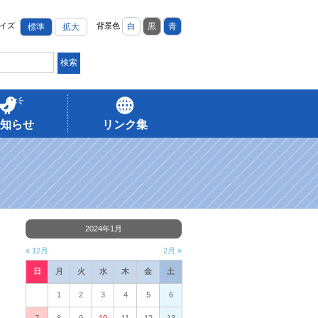
イズ
背景色
白
黒
青
標準
拡大
知らせ
リンク集
2024年1月
« 12月
2月 »
日
月
火
水
木
金
土
1
2
3
4
5
6