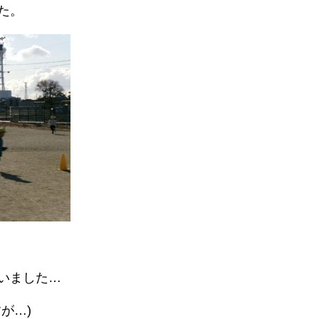
た。
いました…
が…)