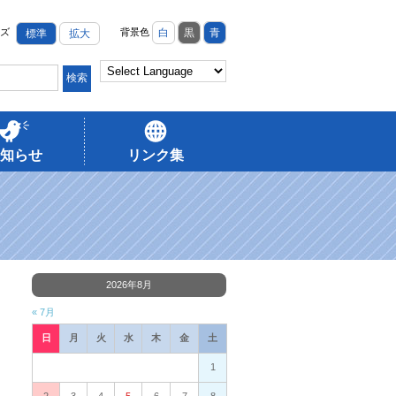
ズ
背景色
白
黒
青
標準
拡大
知らせ
リンク集
2026年8月
« 7月
日
月
火
水
木
金
土
1