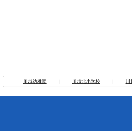
川越幼稚園
｜
川越北小学校
｜
川