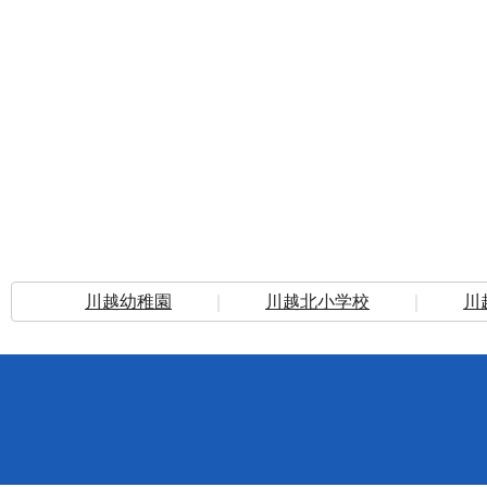
川越幼稚園
｜
川越北小学校
｜
川