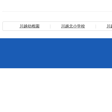
川越幼稚園
｜
川越北小学校
｜
川