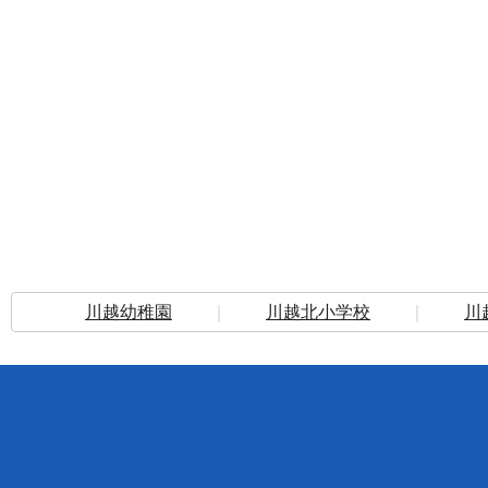
川越幼稚園
｜
川越北小学校
｜
川