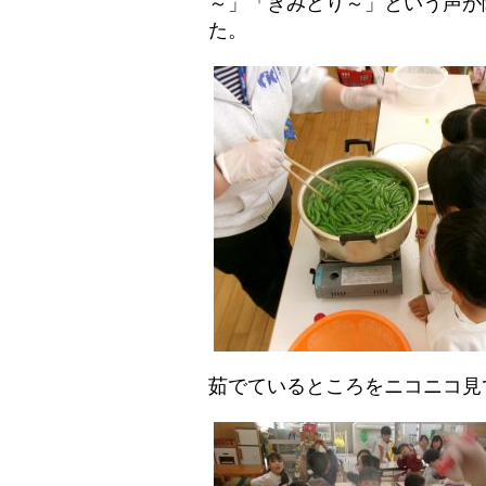
～」「きみどり～」という声が
た。
茹でているところをニコニコ見