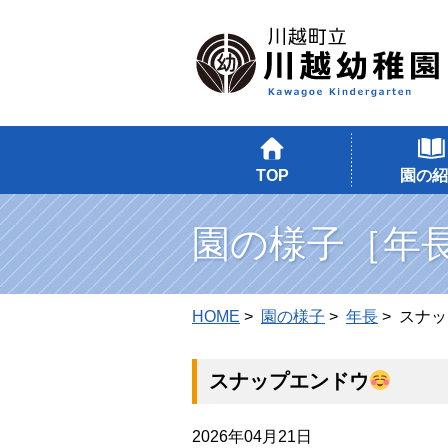
TOP
園の紹
園の様子［年
HOME
>
園の様子
>
年長
> スナ
スナップエンドウ
2026年04月21日