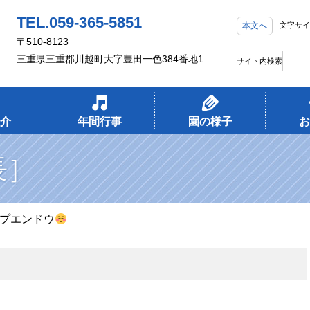
TEL.059-365-5851
本文へ
文字サイ
〒510-8123
三重県三重郡川越町大字豊田一色384番地1
サイト内検索
介
年間行事
園の様子
お
長］
ップエンドウ