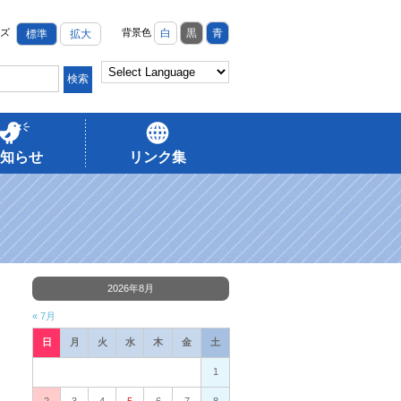
ズ
背景色
白
黒
青
標準
拡大
知らせ
リンク集
2026年8月
« 7月
日
月
火
水
木
金
土
1